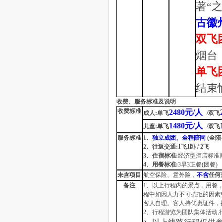
著
“
古徽
双飞
烟台
单飞
结束
收费、服务标准及说明
收费标准
2480
元
/
人
成人:单飞
/
双飞
1480
元
/
人
儿童:单飞
/
双飞
服务标准
1
、
独立成团、全程陪同
(
全陪
2
、往返交通:
1
飞
1
卧
/ 2
飞
3
、住宿标准:
经济型酒店标准
4
、用餐标准:
3
早
3
正餐(团餐)
未含项目
航空保险、意外险，
不含
任何
备注
1
、以上行程内的景点，用餐
程中如因人力不可抗拒的因素
客人自理。客人持优惠证件，
2
、行程游览为团队集体活动
,