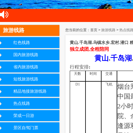
旅游线路
您当前的位置：首页 >
旅游线路
>
热点线
黄山.千岛湖.乌镇水乡.宏村.潜口 
红色线路
独立成团
,
全程陪同
国内旅游线路
黄山
.
千岛湖
行程安排
:
省内旅游线路
天数
时间
交通
短线旅游线路
D1
飞机
烟台
精品地接旅游线路
中国
热点线路
2
小
院、
荣成一日游
逢源
景区自驾门票