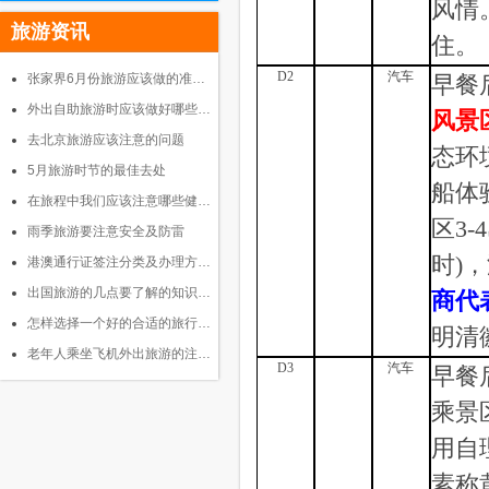
风情
旅游资讯
住。
D2
汽车
张家界6月份旅游应该做的准…
早餐
外出自助旅游时应该做好哪些…
风景
去北京旅游应该注意的问题
态环
5月旅游时节的最佳去处
船体
在旅程中我们应该注意哪些健…
区
3-4
雨季旅游要注意安全及防雷
时)
港澳通行证签注分类及办理方…
出国旅游的几点要了解的知识…
商代
怎样选择一个好的合适的旅行…
明清
老年人乘坐飞机外出旅游的注…
D3
汽车
早餐
乘景
用自
素称