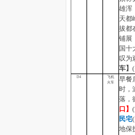
雄浑
天都
拔都
铺展
国十
叹为
车】
D4
飞机
早餐
火车
时，
落，
口
】
民宅
地保