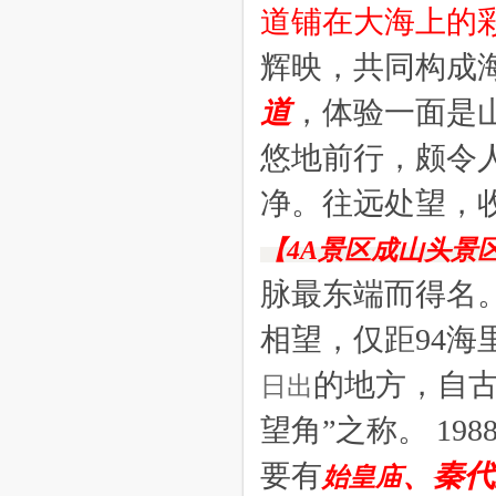
道铺在大海上的
辉映，共同构成
道
，体验一面是
悠地前行，颇令
净。往远处望，
【
4A景区成山头景
脉最东端而得名
相望，仅距94海
的地方，自
日出
望角”之称。
19
要有
、秦代
始皇庙