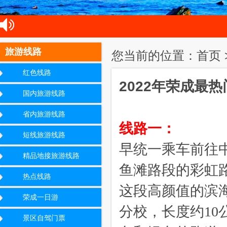
旅游线路
您当前的位置：首页 
红色线路
2022年荣成最
国内旅游线路
省内旅游线路
线路一：
短线旅游线路
早统一乘车前往
精品地接旅游线路
鱼滩路段的彩虹
热点线路
这段高颜值的滨
荣成一日游
分校，长度约10
景区自驾门票