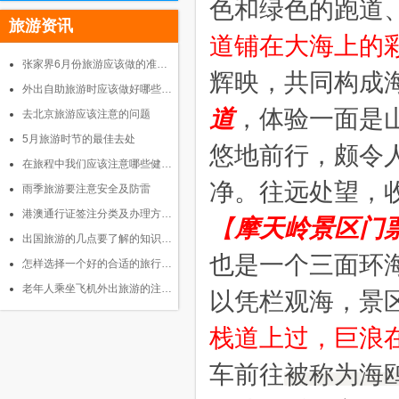
色和绿色的跑道
旅游资讯
道铺在大海上的
张家界6月份旅游应该做的准…
辉映，共同构成
外出自助旅游时应该做好哪些…
道
，体验一面是
去北京旅游应该注意的问题
5月旅游时节的最佳去处
悠地前行，颇令
在旅程中我们应该注意哪些健…
净。往远处望，
雨季旅游要注意安全及防雷
港澳通行证签注分类及办理方…
【
摩天岭景区门
出国旅游的几点要了解的知识…
也是一个三面环
怎样选择一个好的合适的旅行…
老年人乘坐飞机外出旅游的注…
以凭栏观海，景
栈道上过，巨浪
车前往
被称为海