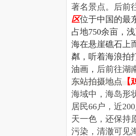
著名景点。
后前
区
位于中国的最
占地750余亩，
海在悬崖礁石上
粼，听着海浪拍
油画，
后
前往
湖
东站拍摄地点
【
海域中，海岛形状
居民66户，近2
天一色，还保持
污染，清澈可见