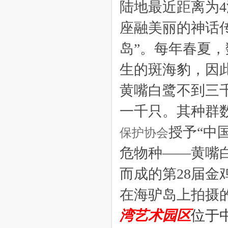
陆地最近距离为
座融美丽的神话
岛”。
每年春夏，
生的斑海豹，因
黄嘴白鹭不到三
一千只。其种群
授予
“中
保护协会
危物种——黄嘴
而成的第28届
在海驴岛上拍摄
湾艺术园区
位于