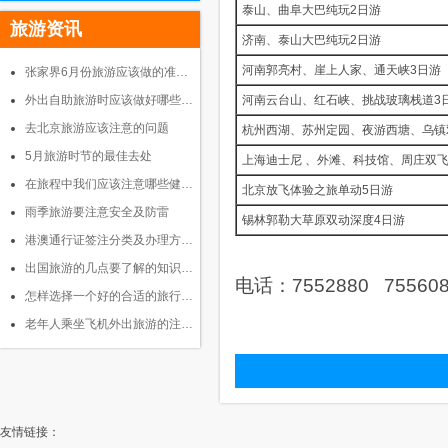
泰山、曲阜大巴纯玩2日游
旅游资讯
济南、泰山大巴纯玩2日游
河南郭亮村、崖上人家、通天峡3日游
张家界6月份旅游应该做的准…
外出自助旅游时应该做好哪些…
河南云台山、红石峡、挑战玻璃栈道3
去北京旅游应该注意的问题
杭州西湖、苏州定园、夜游西塘、乌镇
5月旅游时节的最佳去处
上海迪士尼 、外滩、科技馆、周庄双
在旅程中我们应该注意哪些健…
北京放飞体验之旅单动5日游
雨季旅游要注意安全及防雷
锡林郭勒大草原双动深度4日游
港澳通行证签注分类及办理方…
出国旅游的几点要了解的知识…
电话：
7552880 75560
怎样选择一个好的合适的旅行…
老年人乘坐飞机外出旅游的注…
友情链接：